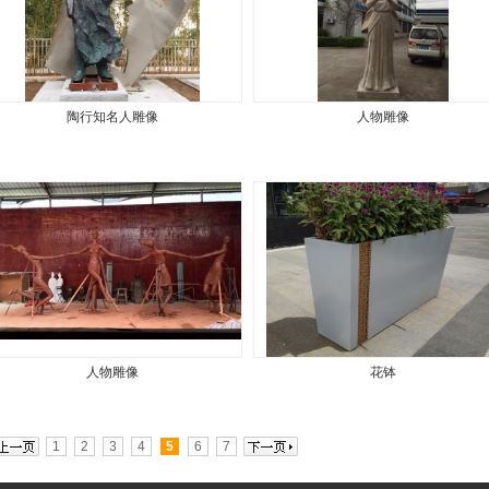
陶行知名人雕像
人物雕像
人物雕像
花钵
1
2
3
4
5
6
7